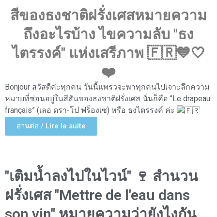
สีของธงชาติฝรั่งเศสหมายความ
ถึงอะไรบ้าง ไขความลับ "ธง
ไตรรงค์" แห่งเสรีภาพ 🇫🇷💙🤍
❤️
Bonjour สวัสดีค่ะทุกคน วันนี้แพรวจะพาทุกคนไปเจาะลึกความ
หมายที่ซ่อนอยู่ในสีสันของธงชาติฝรั่งเศส นั่นก็คือ “Le drapeau
français” (เลอ ดรา-โป ฟร็องเซ) หรือ ธงไตรรงค์ ค่ะ
อ่านต่อ / Lire la suite
"เติมน้ำลงไปในไวน์" 🍷 สำนวน
ฝรั่งเศส "Mettre de l'eau dans
son vin" หมายความว่ายังไงกัน