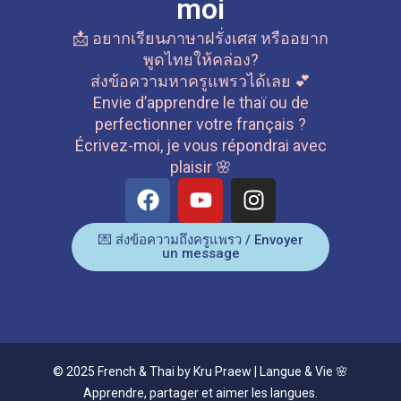
moi
📩 อยากเรียนภาษาฝรั่งเศส หรืออยาก
พูดไทยให้คล่อง?
ส่งข้อความหาครูแพรวได้เลย 💕
Envie d’apprendre le thaï ou de
perfectionner votre français ?
Écrivez-moi, je vous répondrai avec
plaisir 🌸
F
Y
I
a
o
n
c
u
s
💌 ส่งข้อความถึงครูแพรว / Envoyer
e
t
t
un message
b
u
a
o
b
g
o
e
r
k
a
m
© 2025 French & Thai by Kru Praew | Langue & Vie 🌸
Apprendre, partager et aimer les langues.