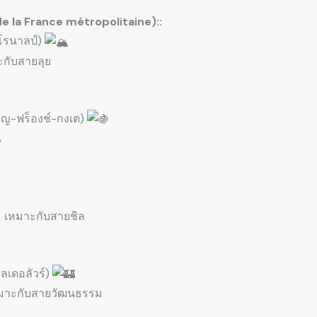
de la France métropolitaine)::
โรนาลป์)
ะกับสายลุย
อญ-ฟร็องช์-กงเต)
น
ม เหมาะกับสายชิล
าลเดอลัวร์)
หมาะกับสายวัฒนธรรม