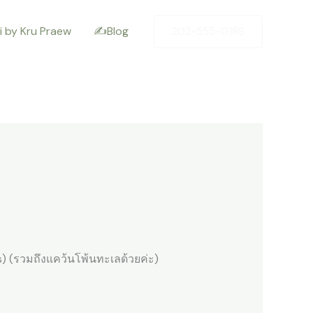
i by Kru Praew
✍️Blog
202-555-0188
es) (รวมถึงแคว้นโพ้นทะเลด้วยค่ะ)