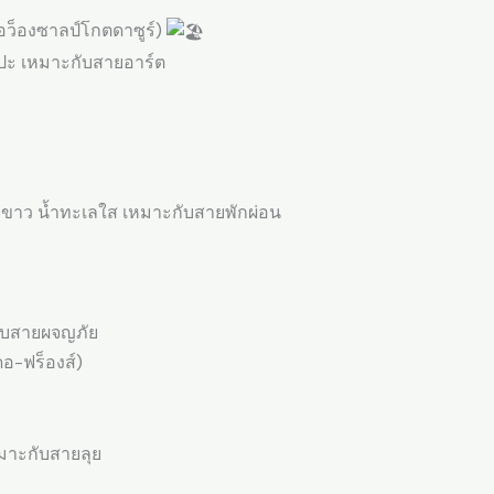
อว็องซาลป์โกตดาซูร์)
ิลปะ เหมาะกับสายอาร์ต
ยขาว น้ำทะเลใส เหมาะกับสายพักผ่อน
ับสายผจญภัย
อ-ฟร็องส์)
มาะกับสายลุย